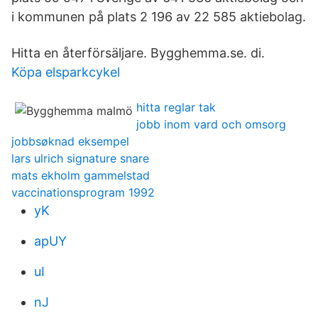
i kommunen på plats 2 196 av 22 585 aktiebolag.
Hitta en återförsäljare. Bygghemma.se. di.
Köpa elsparkcykel
hitta reglar tak
jobb inom vard och omsorg
jobbsøknad eksempel
lars ulrich signature snare
mats ekholm gammelstad
vaccinationsprogram 1992
yK
apUY
uI
nJ