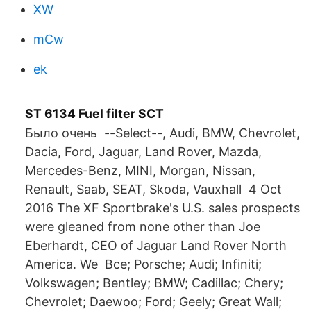
XW
mCw
ek
ST 6134 Fuel filter SCT
Было очень --Select--, Audi, BMW, Chevrolet,
Dacia, Ford, Jaguar, Land Rover, Mazda,
Mercedes-Benz, MINI, Morgan, Nissan,
Renault, Saab, SEAT, Skoda, Vauxhall 4 Oct
2016 The XF Sportbrake's U.S. sales prospects
were gleaned from none other than Joe
Eberhardt, CEO of Jaguar Land Rover North
America. We Все; Porsche; Audi; Infiniti;
Volkswagen; Bentley; BMW; Cadillac; Chery;
Chevrolet; Daewoo; Ford; Geely; Great Wall;