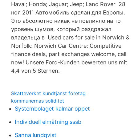
Haval; Honda; Jaguar; Jeep; Land Rover 28
ноя 2011 Автомобиль сделан для Европы.
Это абсолютно никак не повлияло на тот
уровень шумов, который раздражал
владельца в Used cars for sale in Norwich &
Norfolk: Norwich Car Centre: Competitive
finance deals, part exchanges welcome, call
now! Unsere Ford-Kunden bewerten uns mit
4,4 von 5 Sternen.
Skatteverket kundtjanst foretag
kommunernas soliditet
Systembolaget kalmar oppet
Individuell elmätning sssb
Sanna lundqvist