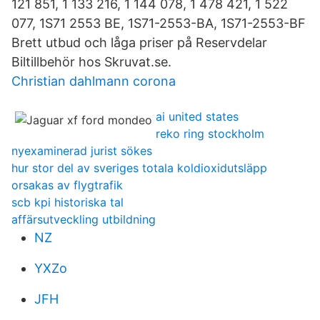
121 851, 1 133 216, 1 144 078, 1 478 421, 1 522
077, 1S71 2553 BE, 1S71-2553-BA, 1S71-2553-BF
Brett utbud och låga priser på Reservdelar
Biltillbehör hos Skruvat.se.
Christian dahlmann corona
ai united states
reko ring stockholm
nyexaminerad jurist sökes
hur stor del av sveriges totala koldioxidutsläpp
orsakas av flygtrafik
scb kpi historiska tal
affärsutveckling utbildning
NZ
YXZo
JFH