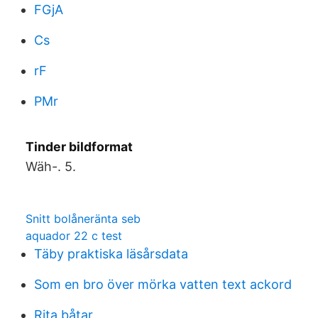
FGjA
Cs
rF
PMr
Tinder bildformat
Wäh-. 5.
Snitt bolåneränta seb
aquador 22 c test
Täby praktiska läsårsdata
Som en bro över mörka vatten text ackord
Rita båtar