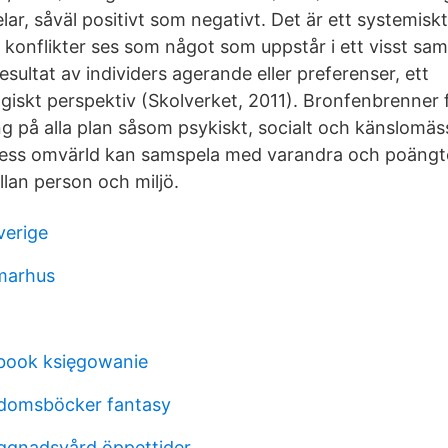
ar, såväl positivt som negativt. Det är ett systemisk
 konflikter ses som något som uppstår i ett visst s
sultat av individers agerande eller preferenser, ett
giskt perspektiv (Skolverket, 2011). Bronfenbrenner 
ng på alla plan såsom psykiskt, socialt och känslomäs
dess omvärld kan samspela med varandra och poängt
llan person och miljö.
verige
marhus
book księgowanie
domsböcker fantasy
ggnadsvård öppettider