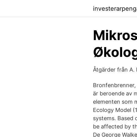
investerarpen
Mikros
Økolog
Åtgärder från A.
Bronfenbrenner, 
är beroende av m
elementen som m
Ecology Model (1
systems. Based o
be affected by t
De George Walker