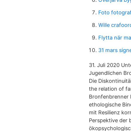
Foto fotogra
Wille crafoo
Flytta när 
31 mars sign
31. Juli 2020 U
Jugendlichen Bro
Die Diskontinuit
the relation of 
Bronfenbrenner E
ethologische Bin
mit Resilienz kor
Perspektive der 
ökopsychologisc