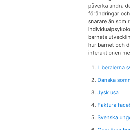
påverka andra del
förändringar och
snarare än som re
individualpsykolo
barnets utveckli
hur barnet och 
interaktionen me
Liberalerna s
Danska som
Jysk usa
Faktura face
Svenska ung
Överjärva by