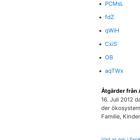
PCMsL
fdZ
qWiH
CxiS
OB
aqTWx
Åtgärder från
16. Juli 2012 
der ökosystem
Familie, Kinde
Vad ar pm i fac