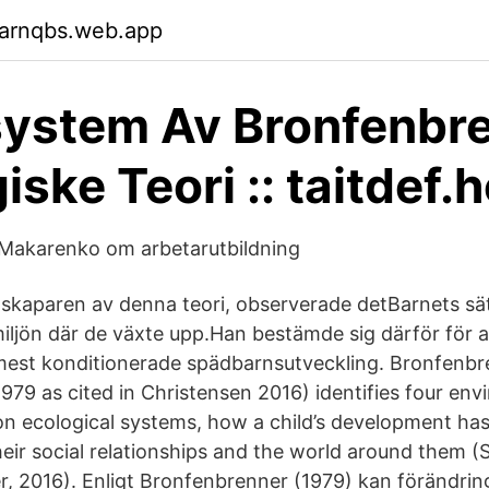
garnqbs.web.app
ystem Av Bronfenbr
iske Teori :: taitdef.
 Makarenko om arbetarutbildning
skaparen av denna teori, observerade detBarnets sät
iljön där de växte upp.Han bestämde sig därför för a
est konditionerade spädbarnsutveckling. Bronfenbre
979 as cited in Christensen 2016) identifies four env
n ecological systems, how a child’s development has 
heir social relationships and the world around them (
, 2016). Enligt Bronfenbrenner (1979) kan förändring