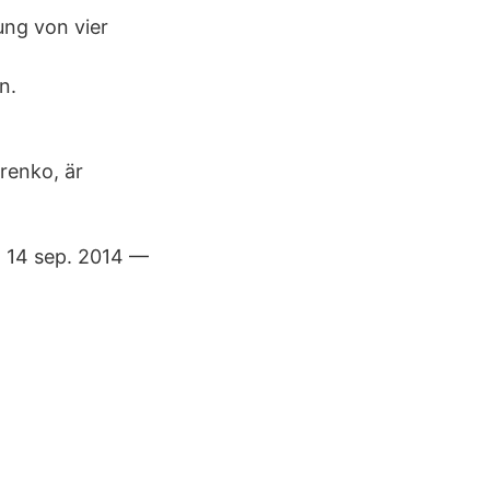
ung von vier
n.
renko, är
. 14 sep. 2014 —