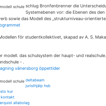
schlug Bronfenbrenner die Unterscheid
Systemebenen vor: die Ebenen des den
erb sowie das Modell des „strukturniveau-orientierte
rogrammet
odellen för studentkollektivet, skapad av A. S. Maka
er modell. das schulsystem der haupt- und realschule
undschule - .
gning vänersborg öppettider
deltabeam
juristhjälp hsb
esto kur
 kontakt
rquist allabolag