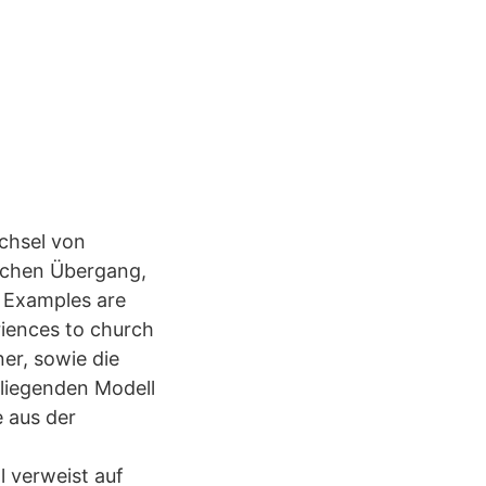
chsel von
ischen Übergang,
s Examples are
riences to church
er, sowie die
rliegenden Modell
e aus der
 verweist auf