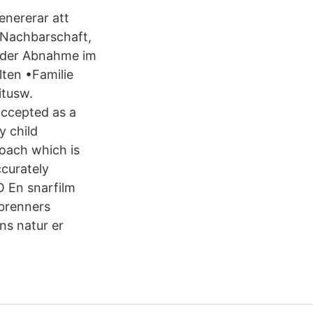
enererar att
 Nachbarschaft,
ieder Abnahme im
ten •Familie
itusw.
ccepted as a
y child
oach which is
ccurately
O En snarfilm
nbrenners
ns natur er