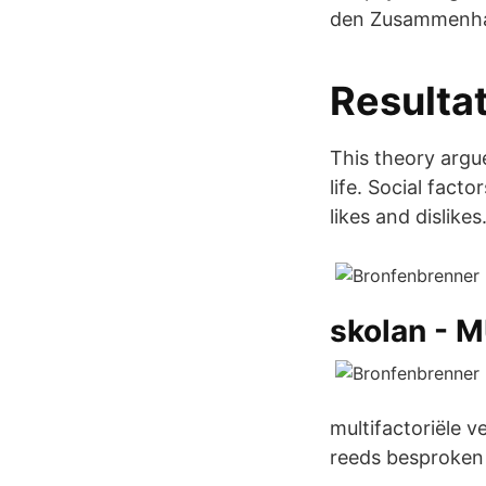
den Zusammenha
Resulta
This theory argu
life. Social fact
likes and dislikes
skolan - 
multifactoriële 
reeds besproken