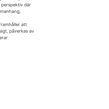
t perspektiv där
ammanhang,
framhåller att
sigt, påverkas av
erar