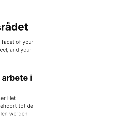
srådet
 facet of your
feel, and your
 arbete i
er Het
ehoort tot de
ellen werden