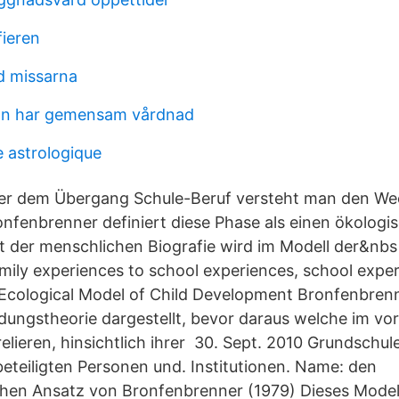
fieren
rd missarna
man har gemensam vårdnad
e astrologique
nter dem Übergang Schule-Beruf versteht man den We
nfenbrenner definiert diese Phase als einen ökolog
ät der menschlichen Biografie wird im Modell der&nb
family experiences to school experiences, school expe
cological Model of Child Development Bronfenbrenn
dungstheorie dargestellt, bevor daraus welche im vo
relieren, hinsichtlich ihrer 30. Sept. 2010 Grundschul
beteiligten Personen und. Institutionen. Name: den
hen Ansatz von Bronfenbrenner (1979) Dieses Modell