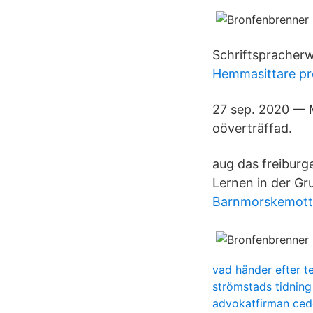
Schriftspracherw
Hemmasittare p
27 sep. 2020 — M
oöverträffad.
aug das freiburg
Lernen in der Gr
Barnmorskemotta
vad händer efter t
strömstads tidning
advokatfirman cede