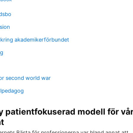
odsbo
ssion
kring akademikerförbundet
og
or second world war
alpedagog
y patientfokuserad modell för vå
t
rnets Bästa för professionerna var bland annat att