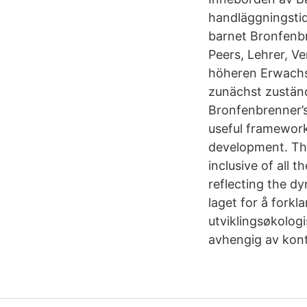
handläggningstid
barnet Bronfenbr
Peers, Lehrer, 
höheren Erwachs
zunächst zuständi
Bronfenbrenner’
useful framework
development. The
inclusive of all 
reflecting the dy
laget for å fork
utviklingsøkologi
avhengig av kont