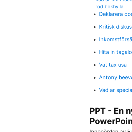
rod bokhylla
Deklarera d
Kritisk disku
Inkomstförsä
Hita in tagal
Vat tax usa
Antony beev
Vad ar speci
PPT - En n
PowerPoin
Innebörden av Ba