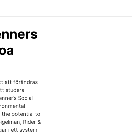
enners
hoa
t att förändras
tt studera
nner’s Social
ironmental
the potential to
Sigelman, Rider &
ar i ett system