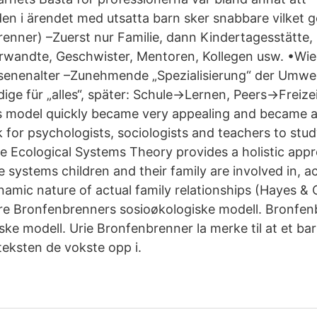
en i ärendet med utsatta barn sker snabbare vilket g
enner) –Zuerst nur Familie, dann Kindertagesstätte,
Verwandte, Geschwister, Mentoren, Kollegen usw. •W
enenalter –Zunehmende „Spezialisierung“ der Umwel
ge für „alles“, später: Schule->Lernen, Peers->Freize
s model quickly became very appealing and became a
 for psychologists, sociologists and teachers to stud
 Ecological Systems Theory provides a holistic appr
the systems children and their family are involved in, a
namic nature of actual family relationships (Hayes & 
lare Bronfenbrenners sosioøkologiske modell. Bronfe
ske modell. Urie Bronfenbrenner la merke til at et bar
eksten de vokste opp i.